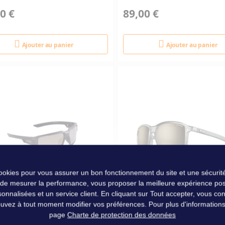
0 €
89,00 €
Ajouter au panier
Ajouter au panier
cookies pour vous assurer un bon fonctionnement du site et une sécurité
 de mesurer la performance, vous proposer la meilleure expérience pos
nalisées et un service client. En cliquant sur Tout accepter, vous conse
uvez à tout moment modifier vos préférences. Pour plus d'informations, 
TTES SNIPER CRYSTAL
LUNETTES JULBO CREEK
page
Charte de protection des données
E / GOLD POLARISANT
POLARIZED 3