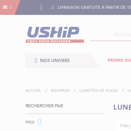
Gestion des cookies
Gestion des cookies
LIVRAISON GRATUITE À PARTIR DE 1
NOS UNIVERS
PROMO DU
ACCUEIL
EQUIPAGE
LUNETTES DE SOLEIL
L
LUNE
RECHERCHER PAR
PRIX
Trier