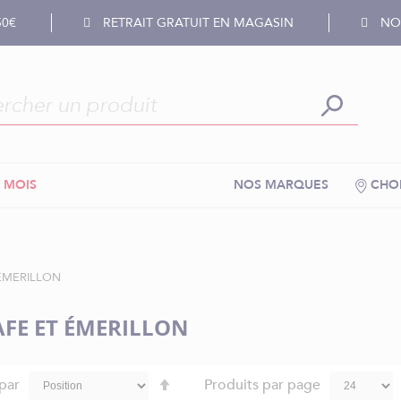
50€
RETRAIT GRATUIT EN MAGASIN
NOS
 MOIS
NOS MARQUES
CHOI
ÉMERILLON
FE ET ÉMERILLON
Par
 par
Produits par page
ordre