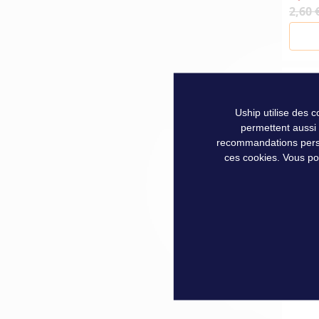
2,60 
Uship utilise des 
permettent aussi
recommandations person
ces cookies. Vous po
AGRA
NICK