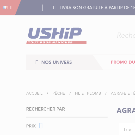
Gestion des cookies
Gestion des cookies
LIVRAISON GRATUITE À PARTIR DE 1
NOS UNIVERS
PROMO DU
ACCUEIL
PÊCHE
FIL ET PLOMB
AGRAFE ET 
AGRA
RECHERCHER PAR
PRIX
Trier