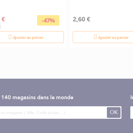
 €
2,60 €
-47%
€
Ajouter au panier
Ajouter au panier
e 140 magasins dans le monde
I
OK