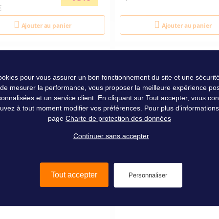
€
Ajouter au panier
Ajouter au panier
cookies pour vous assurer un bon fonctionnement du site et une sécurité
 de mesurer la performance, vous proposer la meilleure expérience pos
nalisées et un service client. En cliquant sur Tout accepter, vous conse
uvez à tout moment modifier vos préférences. Pour plus d'informations, 
page
Charte de protection des données
Continuer sans accepter
Tout accepter
Personnaliser
FE INTERLOCK BLACK
EMERILLONS PATER N°4 L
EL MUSTAD N°8 LES 10