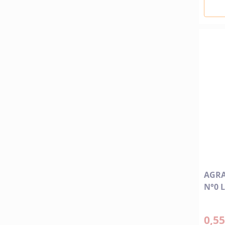
AGRA
N°0 L
0,55