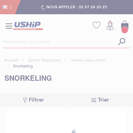
Gestion des cookies
Gestion des cookies
NOUS APPELER :
02 97 24 20 25
Accueil
Sports Nautiques
Univers sous-marin
Snorkeling
SNORKELING
Filtrer
Trier