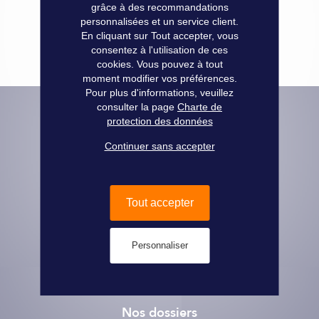
grâce à des recommandations
personnalisées et un service client.
En cliquant sur Tout accepter, vous
consentez à l'utilisation de ces
cookies. Vous pouvez à tout
moment modifier vos préférences.
Pour plus d'informations, veuillez
consulter la page
Charte de
protection des données
Informations pratiques
Continuer sans accepter
Paiement Sécurisé
Informations légales
Livraison - retrait
Tout accepter
Conditions Générales de vente
Conditions Générales de réservation
Charte de protection des données
Personnaliser
Qui sommes-nous ?
Rejoignez le réseau
Contactez-nous
Nos dossiers