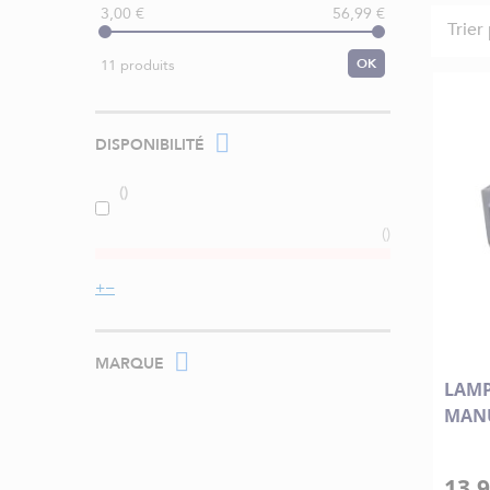
3,00 €
56,99 €
Trier
OK
11 produits
DISPONIBILITÉ
MARQUE
LAMP
MANU
13,9