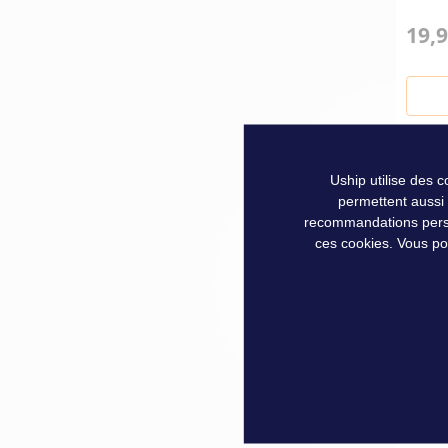
19,9
Uship utilise des 
permettent aussi
recommandations person
ces cookies. Vous po
BATO