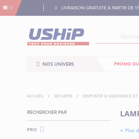
Gestion des cookies
Gestion des cookies
LIVRAISON GRATUITE À PARTIR DE 1
NOS UNIVERS
PROMO DU
ACCUEIL
SÉCURITÉ
DISPOSITIF D'ASSISTANCE E
LAMP
RECHERCHER PAR
PRIX
+ Plus d