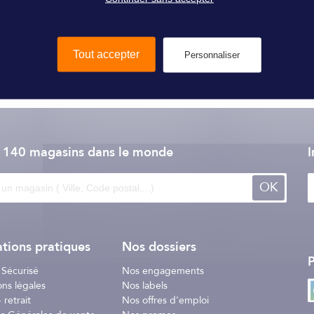
Ajouter au panier
Ajouter au panier
Tout accepter
Personnaliser
e 140 magasins dans le monde
I
OK
tions pratiques
Nos dossiers
P
 Sécurisé
Nos engagements
ons légales
Nos labels
 retrait
Nos offres d'emploi