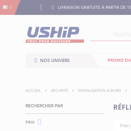
Gestion des cookies
Gestion des cookies
LIVRAISON GRATUITE À PARTIR DE 1
NOS UNIVERS
PROMO DU
ACCUEIL
SÉCURITÉ
SIGNALISATION À BORD
RÉFL
RECHERCHER PAR
PRIX
Trier