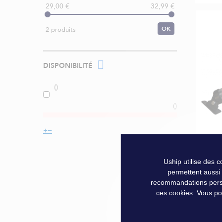
29,00 €
32,99 €
OK
2 produits
DISPONIBILITÉ
REFL
Uship utilise des 
VEDE
permettent aussi
recommandations person
ces cookies. Vous po
32,9