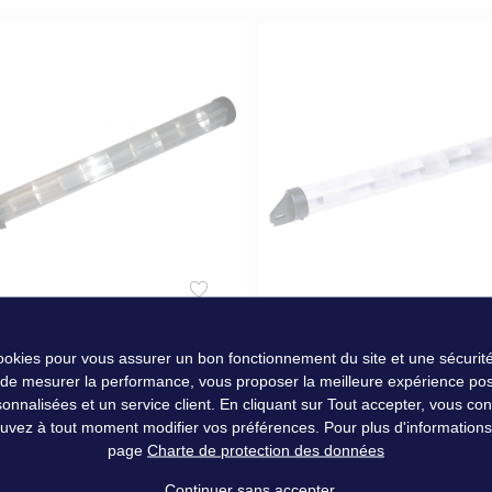
décroissant
ECTEUR TUBULAIRE
REFLECTEUR TUBULAIRE V
cookies pour vous assurer un bon fonctionnement du site et une sécurité
TTE
 de mesurer la performance, vous proposer la meilleure expérience pos
nalisées et un service client. En cliquant sur Tout accepter, vous conse
uvez à tout moment modifier vos préférences. Pour plus d'informations, 
0 €
29,90 €
page
Charte de protection des données
Continuer sans accepter