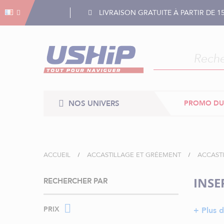
Gestion des cookies
Gestion des cookies
LIVRAISON GRATUITE À PARTIR DE 1
NOS UNIVERS
PROMO DU
ACCUEIL
ACCASTILLAGE ET GRÉEMENT
ACCAST
INSE
RECHERCHER PAR
PRIX
+ Plus d