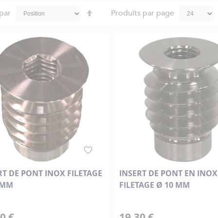
Par
 par
Produits par page
ordre
décroissant
RT DE PONT INOX FILETAGE
INSERT DE PONT EN INOX
 MM
FILETAGE Ø 10 MM
0 €
19,30 €