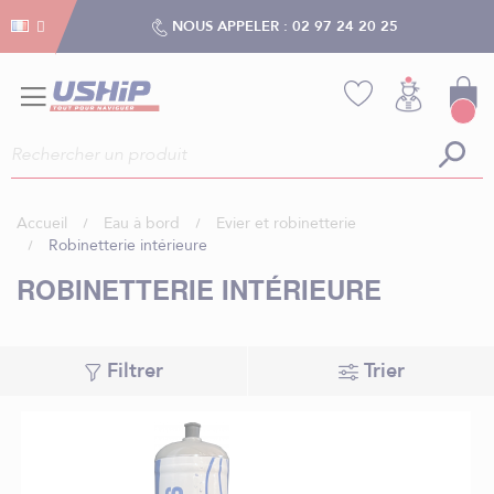
Gestion des cookies
Gestion des cookies
NOUS APPELER :
02 97 24 20 25
Accueil
Eau à bord
Evier et robinetterie
Robinetterie intérieure
ROBINETTERIE INTÉRIEURE
Filtrer
Trier