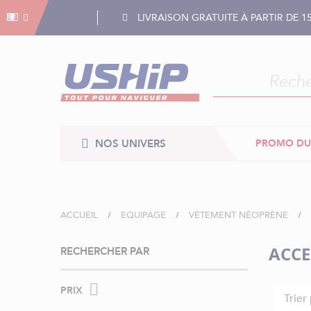
Gestion des cookies
Gestion des cookies
LIVRAISON GRATUITE À PARTIR DE 1
NOS UNIVERS
PROMO DU
ACCUEIL
EQUIPAGE
VÊTEMENT NÉOPRÈNE
ACCE
RECHERCHER PAR
PRIX
Trier