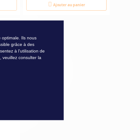
Ajouter au panier
 optimale. Ils nous
sible grâce à des
ntez à l'utilisation de
veuillez consulter la
50ML