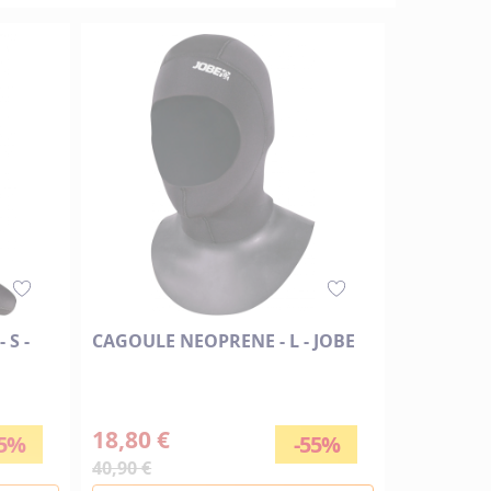
 S -
CAGOULE NEOPRENE - L - JOBE
18,80 €
55%
-55%
40,90 €