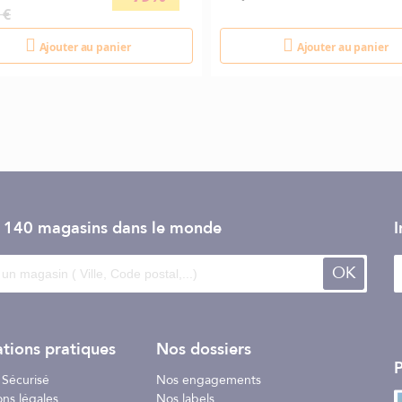
 €
Ajouter au panier
Ajouter au panier
e 140 magasins dans le monde
I
OK
tions pratiques
Nos dossiers
P
 Sécurisé
Nos engagements
ons légales
Nos labels