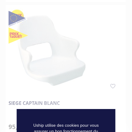
SIEGE CAPTAIN BLANC
95,00 €
Uship utilise des cookies pour vous
assurer un bon fonctionnement du