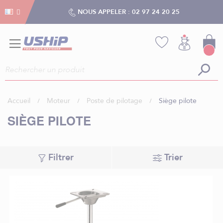
Gestion des cookies
Gestion des cookies
NOUS APPELER :
02 97 24 20 25
Accueil
Moteur
Poste de pilotage
Siège pilote
SIÈGE PILOTE
Filtrer
Trier