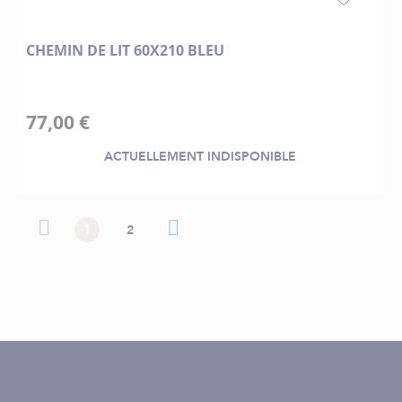
CHEMIN DE LIT 60X210 BLEU
77,00 €
ACTUELLEMENT INDISPONIBLE
Page
Page
Page précédente
Vous lisez actuellement la page
Page
Page suivante
Page
1
2
précédente
suivante