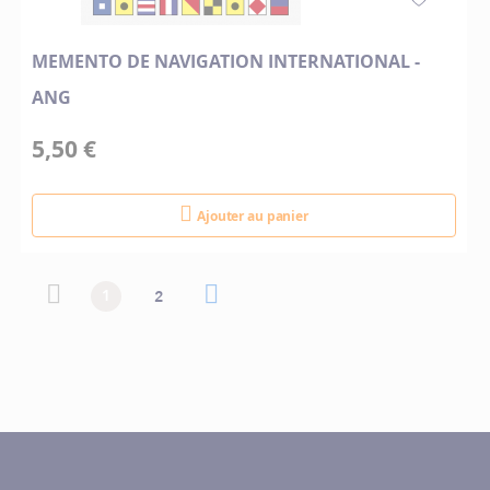
MEMENTO DE NAVIGATION INTERNATIONAL -
ANG
5,50 €
Ajouter au panier
Page
Page
Page précédente
Vous lisez actuellement la page
Page
Page suivante
Page
1
2
précédente
suivante