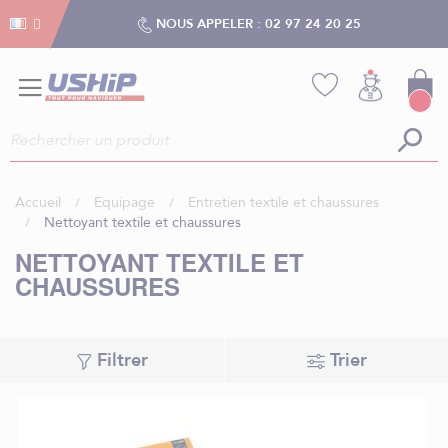
Gestion des cookies
Gestion des cookies
NOUS APPELER :
02 97 24 20 25
Accueil
Equipage
Entretien textile et chaussures
Nettoyant textile et chaussures
NETTOYANT TEXTILE ET
CHAUSSURES
Filtrer
Trier