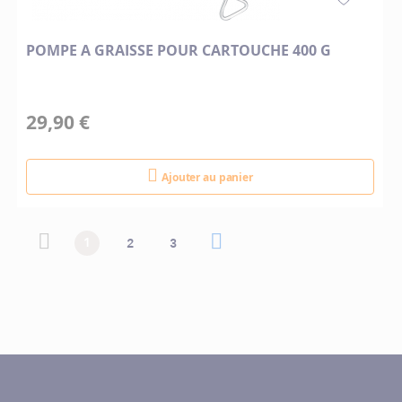
POMPE A GRAISSE POUR CARTOUCHE 400 G
29,90 €
Ajouter au panier
Page
Page
Page précédente
Vous lisez actuellement la page
Page
Page
Page suivante
Page
1
2
3
précédente
suivante