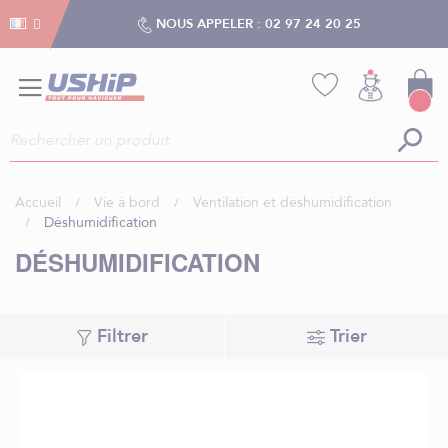
Gestion des cookies
Gestion des cookies
NOUS APPELER :
02 97 24 20 25
Accueil
Vie à bord
Ventilation et déshumidification
Déshumidification
DÉSHUMIDIFICATION
Filtrer
Trier