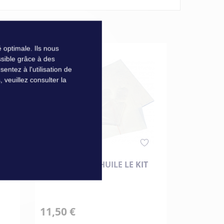
 optimale. Ils nous
sible grâce à des
ntez à l'utilisation de
veuillez consulter la
LE
ABSORBEUR D'HUILE LE KIT
VIDANGEU
11,50 €
107,00 