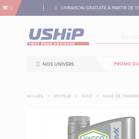
Gestion des cookies
Gestion des cookies
LIVRAISON GRATUITE À PARTIR DE 1
NOS UNIVERS
PROMO DU
ACCUEIL
MOTEUR
HUILE
HUILE DE TRANSM
Skip
to
the
end