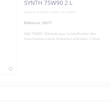
SYNTH 75W90 2 L
Soyez le premier à noter ce produit
Référence
26077
SAE 75W90. Élaborée pour la lubrification des
transmissions même fortement sollicitées. 2 litres.
sions même fortement sollicitées. 2 litres.