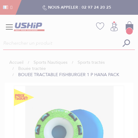
Gestion des cookies
Gestion des cookies
NOUS APPELER :
02 97 24 20 25
Accueil
Sports Nautiques
Sports tractés
Bouée tractée
BOUEE TRACTABLE FISHBURGER 1 P HANA PACK
Skip
to
the
end
of
the
images
gallery