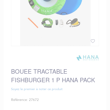
Skip
to
the
beginning
BOUEE TRACTABLE
of
the
FISHBURGER 1 P HANA PACK
images
gallery
Soyez le premier à noter ce produit
Référence
27672