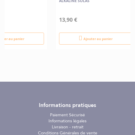
ALKALINE SOLAS
13,90 €
outer au panier
Ajouter au panier
Informations pratiques
Paiement Sécurisé
Informations légales
Livraison - retrait
Conditions Générales de vente