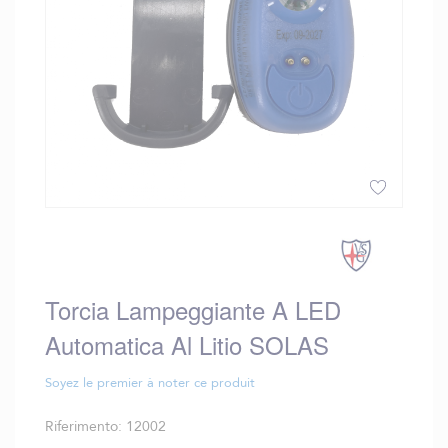
Vai
all'inizio
della
galleria
Torcia Lampeggiante A LED
di
immagini
Automatica Al Litio SOLAS
Soyez le premier à noter ce produit
Riferimento
12002