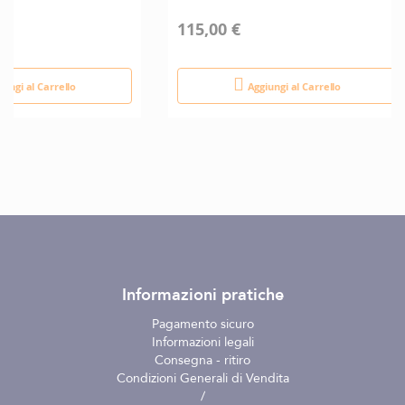
115,00 €
iungi al Carrello
Aggiungi al Carrello
Informazioni pratiche
Pagamento sicuro
Informazioni legali
Consegna - ritiro
Condizioni Generali di Vendita
/