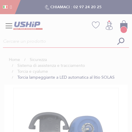
Gestion dei cookies
Gestion dei cookies
CHIAMACI :
02 97 24 20 25
Home
Sicurezza
Sistema di assistenza e tracciamento
Torcia e cyalume
Torcia lampeggiante a LED automatica al litio SOLAS
Vai
alla
fine
della
galleria
di
immagini