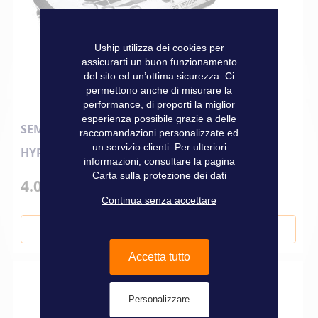
Uship utilizza dei cookies per
assicurarti un buon funzionamento
del sito ed un’ottima sicurezza. Ci
permettono anche di misurare la
performance, di proporti la miglior
esperienza possibile grazie a delle
SEMI-RIGIDO 3D TENDER FEDERLIGHT 315
raccomandazioni personalizzate ed
un servizio clienti. Per ulteriori
HYPALON BIANCO + COPRIBARCA
informazioni, consultare la pagina
Carta sulla protezione dei dati
4.040,00 €
Continua senza accettare
Aggiungi al Carrello
Accetta tutto
Personalizzare