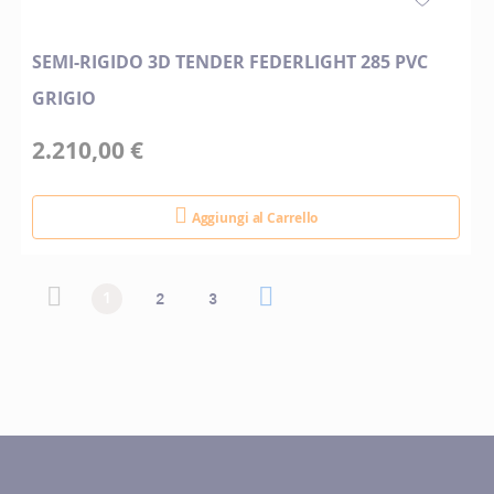
SEMI-RIGIDO 3D TENDER FEDERLIGHT 285 PVC
GRIGIO
2.210,00 €
Aggiungi al Carrello
Pagina
Pagina
Pagina precedente
Attualmente stai leggendo la pagina
Pagina
Pagina
Pagina successiva
Pagina
1
2
3
precedente
successiva