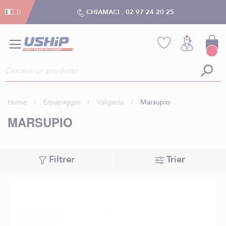
Gestion dei cookies
Gestion dei cookies
CHIAMACI :
02 97 24 20 25
Home
Equipaggio
Valigeria
Marsupio
MARSUPIO
Filtrer
Trier