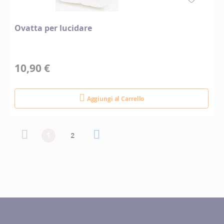
Ovatta per lucidare
10,90 €
Aggiungi al Carrello
Pagina
Pagina
Pagina precedente
Attualmente stai leggendo la pagina
Pagina
Pagina successiva
Pagina
1
2
precedente
successiva