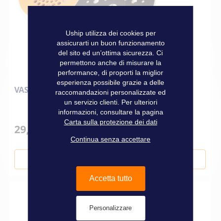
Uship utilizza dei cookies per
assicurarti un buon funzionamento
del sito ed un’ottima sicurezza. Ci
permettono anche di misurare la
performance, di proporti la miglior
esperienza possibile grazie a delle
VASSOIO Ø 135 MM PER POLISSEUSE 22322
raccomandazioni personalizzate ed
un servizio clienti. Per ulteriori
informazioni, consultare la pagina
Carta sulla protezione dei dati
29,70 €
Continua senza accettare
Aggiungi al Carrello
Accetta tutto
Personalizzare