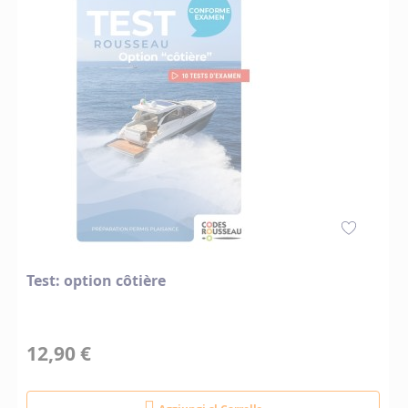
Test: option côtière
12,90 €