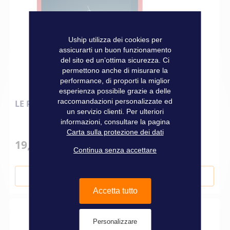
Uship utilizza dei cookies per
assicurarti un buon funzionamento
del sito ed un’ottima sicurezza. Ci
permettono anche di misurare la
performance, di proporti la miglior
esperienza possibile grazie a delle
raccomandazioni personalizzate ed
LE REGLAGE DES VOII ET DU GREEMENT
un servizio clienti. Per ulteriori
informazioni, consultare la pagina
Carta sulla protezione dei dati
19,90 €
Continua senza accettare
Aggiungi al Carrello
Accetta tutto
Personalizzare