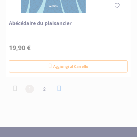
Abécédaire du plaisancier
19,90 €
Aggiungi al Carrello
Pagina
Pagina
Pagina precedente
Attualmente stai leggendo la pagina
Pagina
Pagina successiva
Pagina
1
2
precedente
successiva