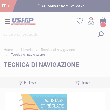
Gestion dei cookies
Gestion dei cookies
CHIAMACI :
02 97 24 20 25
Home
Libreria
Tecnica di navigazione
Tecnica di navigazione
TECNICA DI NAVIGAZIONE
Filtrer
Trier