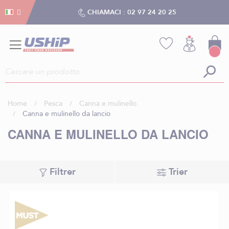
Gestion dei cookies
Gestion dei cookies
CHIAMACI :
02 97 24 20 25
Home
Pesca
Canna e mulinello
Canna e mulinello da lancio
CANNA E MULINELLO DA LANCIO
Filtrer
Trier