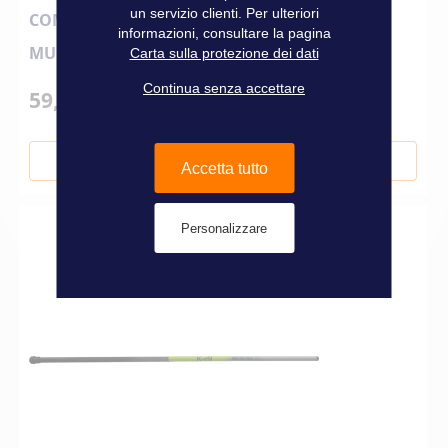
un servizio clienti. Per ulteriori
COMBO LANCER PREDATOR CANNA +
informazioni, consultare la pagina
MULINELLO 2,20 M 7-35GR KERFIL
Carta sulla protezione dei dati
Continua senza accettare
59,00 €
Aggiungi al Carrello
Accetta tutto
Personalizzare