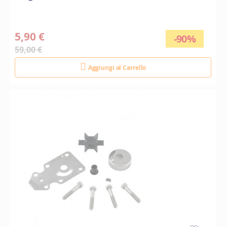
5,90 €
-90%
59,00 €
Aggiungi al Carrello