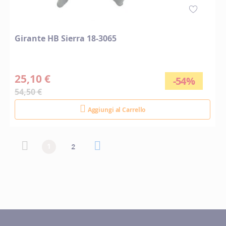
Girante HB Sierra 18-3065
25,10 €
-54%
54,50 €
Aggiungi al Carrello
Pagina
Pagina
Pagina precedente
Attualmente stai leggendo la pagina
Pagina
Pagina successiva
Pagina
1
2
precedente
successiva