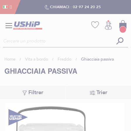
Gestion dei cookies
Gestion dei cookies
CHIAMACI :
02 97 24 20 25
Home
Vita a bordo
Freddo
Ghiacciaia passiva
GHIACCIAIA PASSIVA
Filtrer
Trier