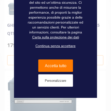
del sito ed un’ottima sicurezza. Ci
permettono anche di misurare la
performance, di proporti la miglior
esperienza possibile grazie a delle
raccomandazioni personalizzate ed
GHIACCIAIA RIGIDA PIEGHEVOLE SNAP''N GO 45
un servizio clienti. Per ulteriori
informazioni, consultare la pagina
QTS
Carta sulla protezione dei dati
179,00 €
Continua senza accettare
Aggiungi al Carrello
Accetta tutto
Personalizzare