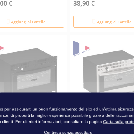
00 €
38,90 €
Aggiungi al Carrello
Aggiungi al Carrello
ies per assicurarti un buon funzionamento del sito ed un’ottima sicure
ance, di proporti la miglior esperienza possibile grazie a delle raccoma
O AD INCASSO ENO
FORNO AD INCASSO ENO
 clienti. Per ulteriori informazioni, consultare la pagina
Carta sulla prot
RMET NERO
GOURMET
Continua senza accettare