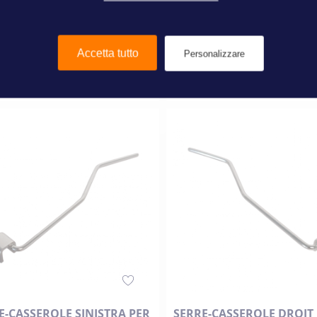
00 €
809,00 €
Accetta tutto
Personalizzare
Aggiungi al Carrello
Aggiungi al Carrello
E-CASSEROLE SINISTRA PER
SERRE-CASSEROLE DROIT