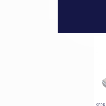
879,
SERR