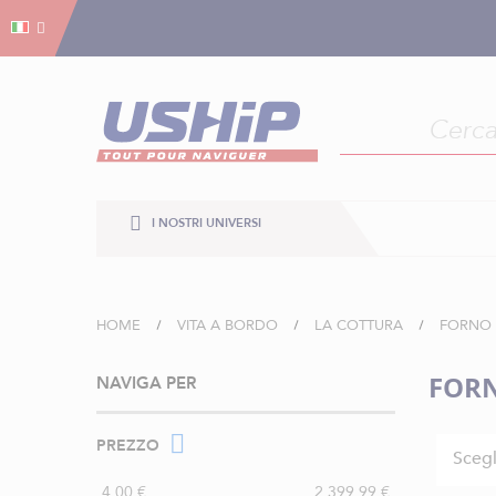
Gestion dei cookies
Gestion dei cookies
I NOSTRI UNIVERSI
HOME
VITA A BORDO
LA COTTURA
FORNO 
FORN
NAVIGA PER
PREZZO
Scegl
4,00 €
2.399,99 €