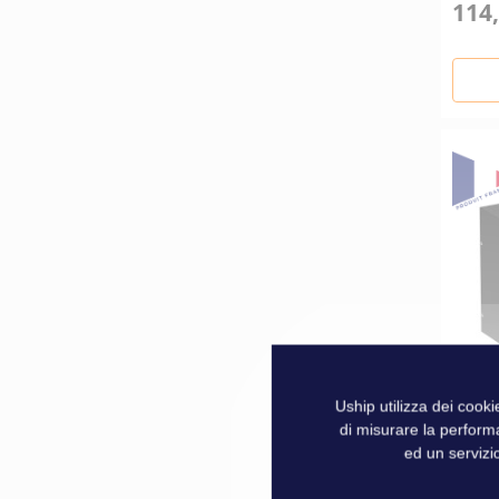
114,
Uship utilizza dei cook
di misurare la perform
FORN
ed un servizio
GOU