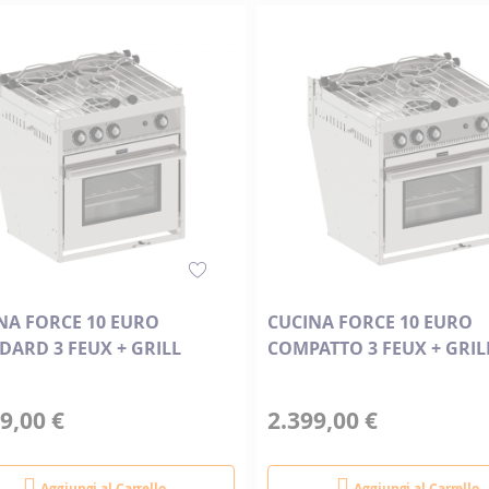
direzione
decrescente
NA FORCE 10 EURO
CUCINA FORCE 10 EURO
DARD 3 FEUX + GRILL
COMPATTO 3 FEUX + GRIL
9,00 €
2.399,00 €
Aggiungi al Carrello
Aggiungi al Carrello