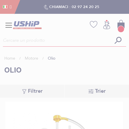
Gestion dei cookies
Gestion dei cookies
CHIAMACI :
02 97 24 20 25
Home
Motore
Olio
OLIO
Filtrer
Trier