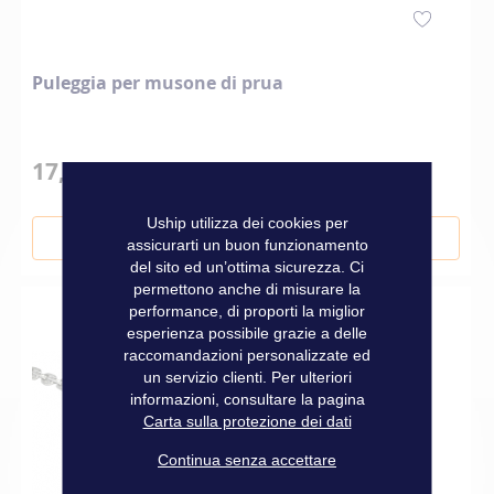
Puleggia per musone di prua
17,50 €
Uship utilizza dei cookies per
Aggiungi al Carrello
assicurarti un buon funzionamento
del sito ed un’ottima sicurezza. Ci
permettono anche di misurare la
performance, di proporti la miglior
esperienza possibile grazie a delle
raccomandazioni personalizzate ed
un servizio clienti. Per ulteriori
informazioni, consultare la pagina
Carta sulla protezione dei dati
Continua senza accettare