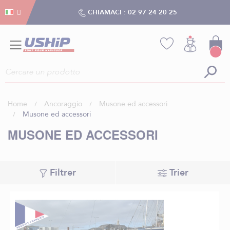
Gestion dei cookies
Gestion dei cookies
CHIAMACI :
02 97 24 20 25
Home
Ancoraggio
Musone ed accessori
Musone ed accessori
MUSONE ED ACCESSORI
Filtrer
Trier