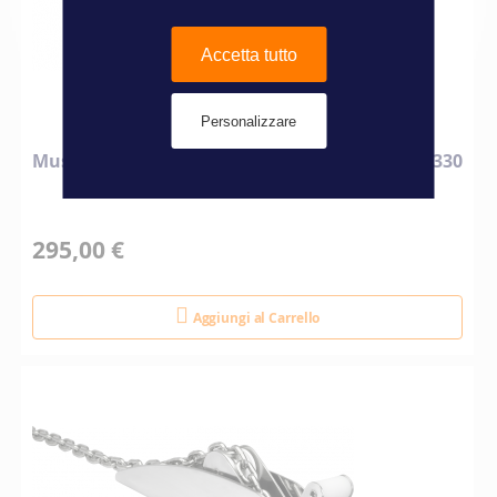
Accetta tutto
Personalizzare
Musone di prua a ribalta per ancora piatta L. 330
295,00 €
Aggiungi al Carrello