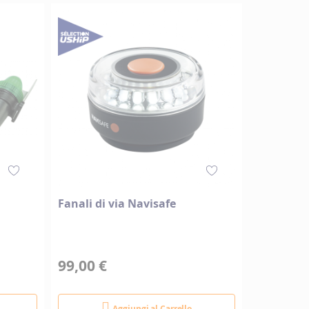
Fanali di via Navisafe
99,00 €
Aggiungi al Carrello