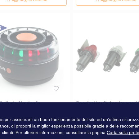
i di via Navisafe
Pacchetto di due lampadi
fanali di via d'emergenza
ies per assicurarti un buon funzionamento del sito ed un’ottima sicure
ance, di proporti la miglior esperienza possibile grazie a delle raccoma
00 €
4,90 €
 clienti. Per ulteriori informazioni, consultare la pagina
Carta sulla prot