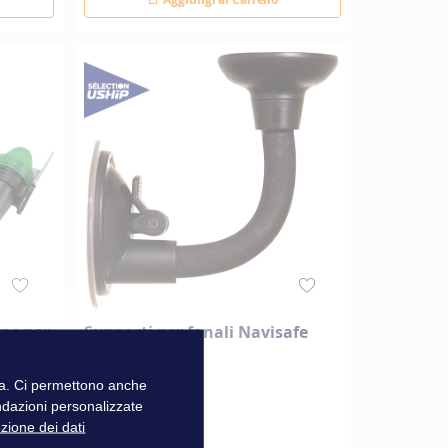
ne per
Supporti per fanali Navisafe
zza. Ci permettono anche
ndazioni personalizzate
40,90 €
ezione dei dati