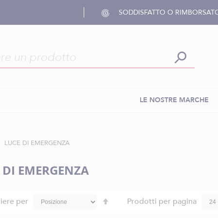
SODDISFATTO O RIMBORSAT
LE NOSTRE MARCHE
LUCE DI EMERGENZA
 DI EMERGENZA
Imposta
iere per
Prodotti per pagina
la