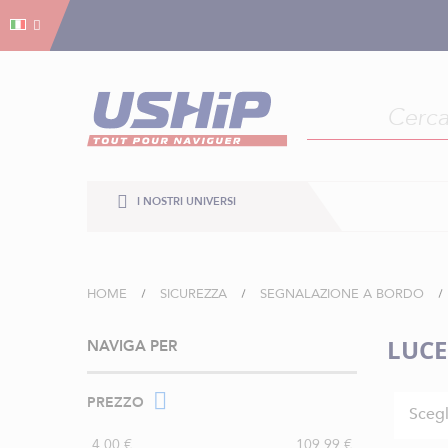
Gestion dei cookies
Gestion dei cookies
I NOSTRI UNIVERSI
HOME
SICUREZZA
SEGNALAZIONE A BORDO
LUCE
NAVIGA PER
PREZZO
Scegl
4,00 €
109,99 €