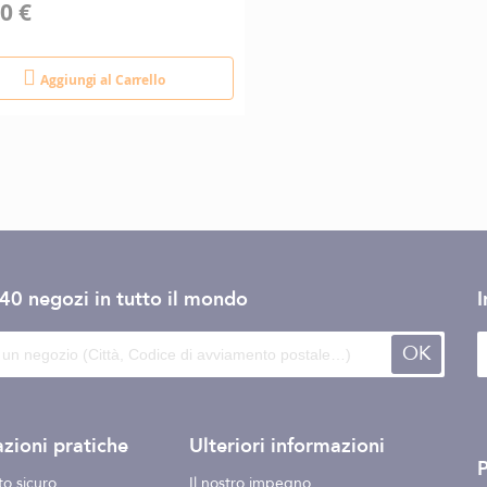
0 €
Aggiungi al Carrello
140 negozi
in tutto il mondo
I
OK
zioni pratiche
Ulteriori informazioni
o sicuro
Il nostro impegno