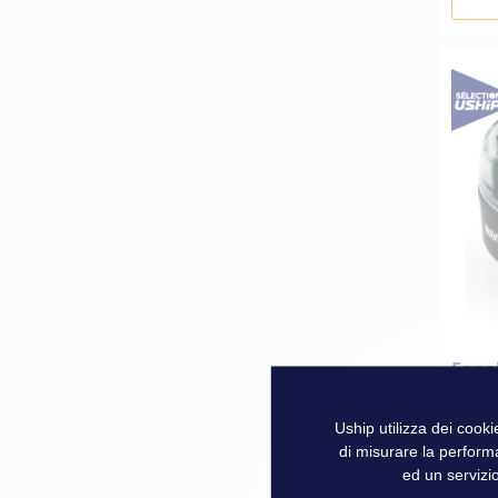
Fanal
Uship utilizza dei cook
di misurare la perform
109,
ed un servizio