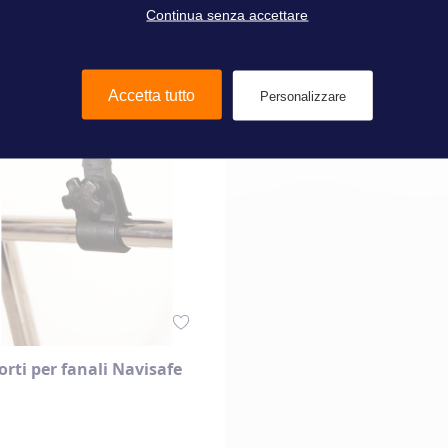
Continua senza accettare
Aggiungi al Carrello
Aggiungi al Carrello
Accetta tutto
Personalizzare
rti per fanali Navisafe