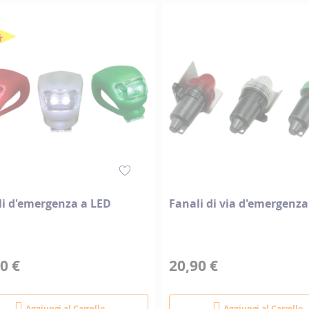
direzione
decrescente
li d'emergenza a LED
Fanali di via d'emergenza
0 €
20,90 €
Aggiungi al Carrello
Aggiungi al Carrello