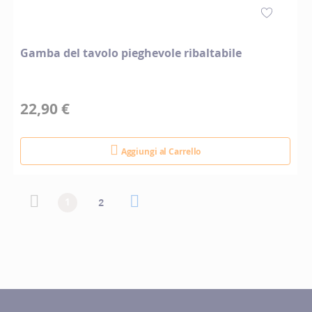
Gamba del tavolo pieghevole ribaltabile
22,90 €
Aggiungi al Carrello
Pagina
Pagina
Pagina precedente
Attualmente stai leggendo la pagina
Pagina
Pagina successiva
Pagina
1
2
precedente
successiva