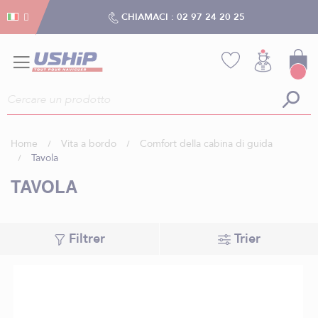
Gestion dei cookies
Gestion dei cookies
CHIAMACI :
02 97 24 20 25
Home
Vita a bordo
Comfort della cabina di guida
Tavola
TAVOLA
Filtrer
Trier