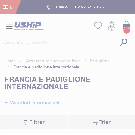
Gestion dei cookies
Gestion dei cookies
CHIAMACI :
02 97 24 20 25
Home
Attrezzatura e manovre fisse
Padiglione
Francia e padiglione internazionale
FRANCIA E PADIGLIONE
INTERNAZIONALE
+ Maggiori informazioni
Filtrer
Trier