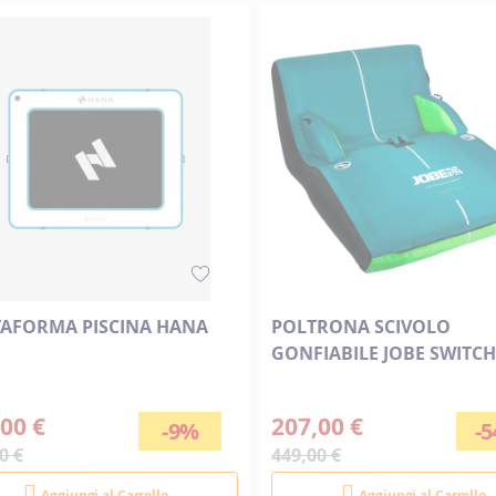
direzione
decrescente
TAFORMA PISCINA HANA
POLTRONA SCIVOLO
GONFIABILE JOBE SWITC
00 €
207,00 €
-9%
-
0 €
449,00 €
Aggiungi al Carrello
Aggiungi al Carrello