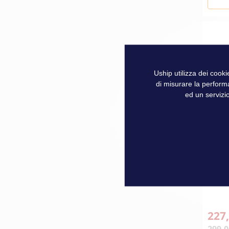
Uship utilizza dei cook
di misurare la perform
ed un servizio
TAPP
MANT
227,