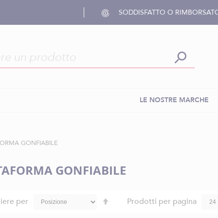
SODDISFATTO O RIMBORSAT
LE NOSTRE MARCHE
FORMA GONFIABILE
TAFORMA GONFIABILE
Imposta
iere per
Prodotti per pagina
la