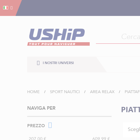
Gestion dei cookies
Gestion dei cookies
I NOSTRI UNIVERSI
HOME
SPORT NAUTICI
AREA RELAX
PIATTA
PIAT
NAVIGA PER
PREZZO
Scegl
207,00 €
609,99 €