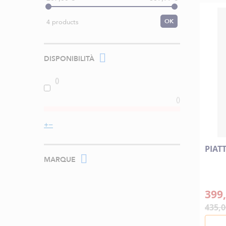
OK
4 products
DISPONIBILITÀ
PIAT
MARQUE
399,
435,0