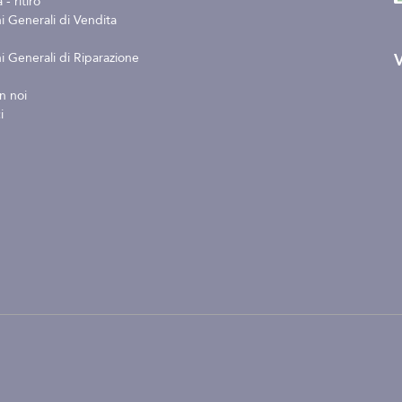
- ritiro
i Generali di Vendita
V
i Generali di Riparazione
n noi
i