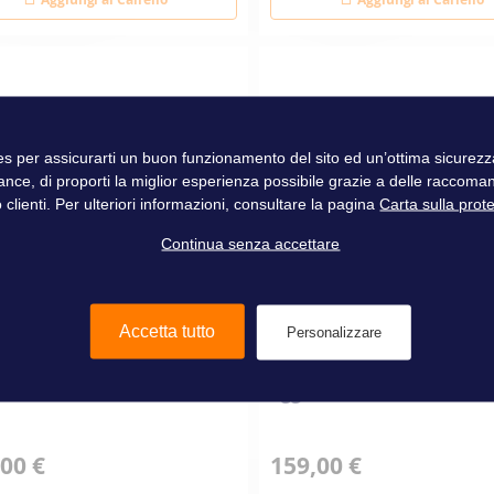
ies per assicurarti un buon funzionamento del sito ed un’ottima sicure
ance, di proporti la miglior esperienza possibile grazie a delle raccoma
 clienti. Per ulteriori informazioni, consultare la pagina
Carta sulla prot
Continua senza accettare
Accetta tutto
Personalizzare
uma insonorizzante
Schiuma insonorizzante
ficata M1
agglomerata 120
00 €
159,00 €