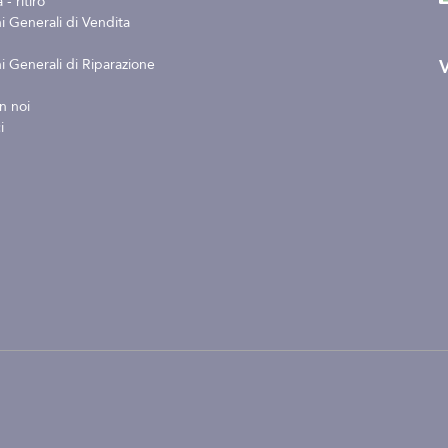
- ritiro
i Generali di Vendita
V
i Generali di Riparazione
n noi
i