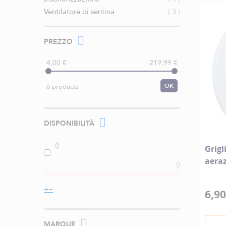
elementi
Ventilatore di sentina
3
PREZZO
4,00 €
219,99 €
OK
6 products
DISPONIBILITÀ
Grigl
aera
6,90
MARQUE