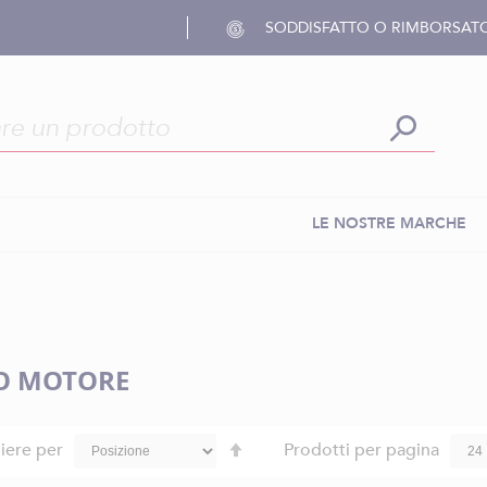
SODDISFATTO O RIMBORSAT
LE NOSTRE MARCHE
O MOTORE
Imposta
iere per
Prodotti per pagina
la