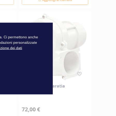
zza. Ci permettono anche
ndazioni personalizzate
ezione dei dati
Ventilatore a paratia
Matromarine
72,00 €