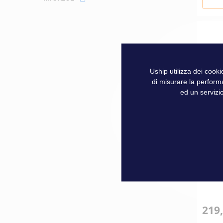
Uship utilizza dei cook
di misurare la perform
ed un servizio
Schi
certi
219,