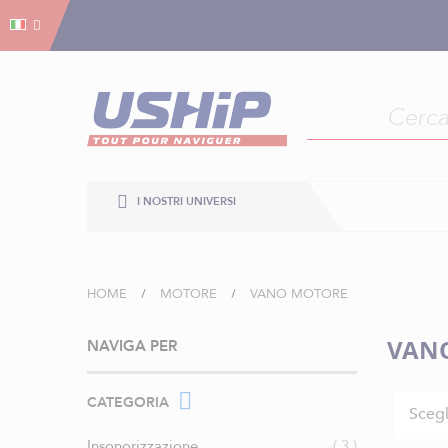
Gestion dei cookies
Gestion dei cookies
I NOSTRI UNIVERSI
HOME
MOTORE
VANO MOTORE
VAN
NAVIGA PER
CATEGORIA
Scegl
elementi
Insonorizzazione
3