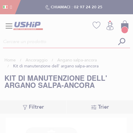
Gestion dei cookies
Gestion dei cookies
CHIAMACI :
02 97 24 20 25
Home
Ancoraggio
Angano salpa-ancora
Kit di manutenzione dell' argano salpa-ancora
KIT DI MANUTENZIONE DELL'
ARGANO SALPA-ANCORA
Filtrer
Trier