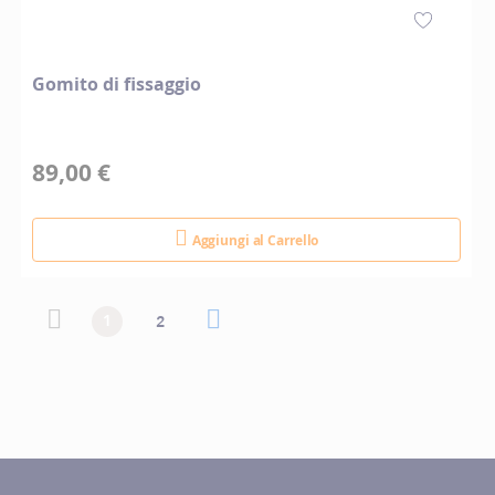
Gomito di fissaggio
89,00 €
Aggiungi al Carrello
Pagina
Pagina
Pagina precedente
Attualmente stai leggendo la pagina
Pagina
Pagina successiva
Pagina
1
2
precedente
successiva