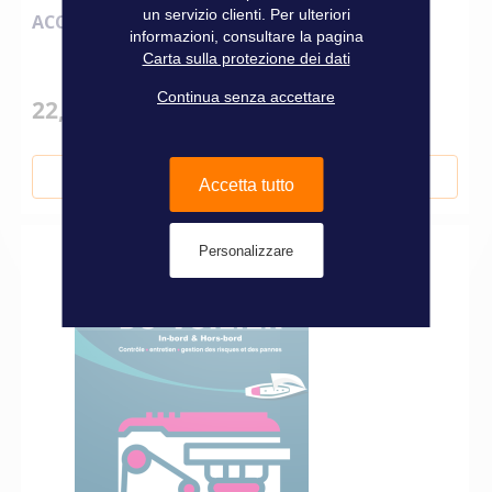
un servizio clienti. Per ulteriori
ACCASTILLAGE DI PONTE - LE GUIDA ILLUSTRÉ
informazioni, consultare la pagina
Carta sulla protezione dei dati
Continua senza accettare
22,90 €
Aggiungi al Carrello
Accetta tutto
Personalizzare