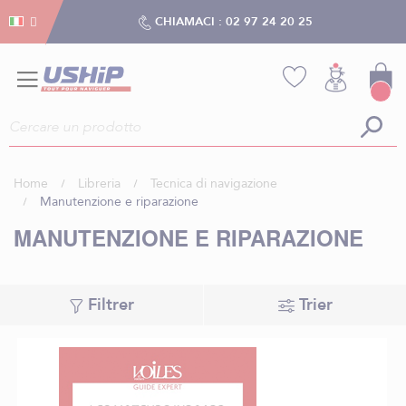
Gestion dei cookies
Gestion dei cookies
CHIAMACI :
02 97 24 20 25
Home
Libreria
Tecnica di navigazione
Manutenzione e riparazione
MANUTENZIONE E RIPARAZIONE
Filtrer
Trier