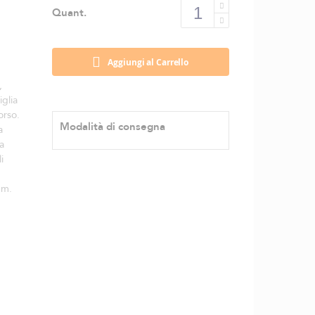
Quant.
Aggiungi al Carrello
,
iglia
orso.
Modalità di consegna
a
a
i
 m.