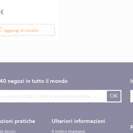
 €
Aggiungi al Carrello
140 negozi
in tutto il mondo
I
OK
zioni pratiche
Ulteriori informazioni
o sicuro
Il nostro impegno