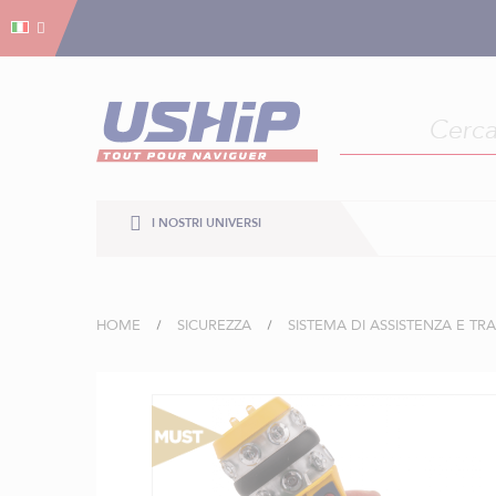
Gestion dei cookies
Gestion dei cookies
I NOSTRI UNIVERSI
HOME
SICUREZZA
SISTEMA DI ASSISTENZA E T
Vai
alla
fine
della