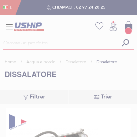
Gestion dei cookies
Gestion dei cookies
CHIAMACI :
02 97 24 20 25
Home
Acqua a bordo
Dissalatore
Dissalatore
DISSALATORE
Filtrer
Trier