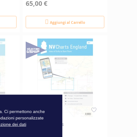
65,00 €
Aggiungi al Carrello
zza. Ci permettono anche
ndazioni personalizzate
NV Charts Atlas
ezione dei dati