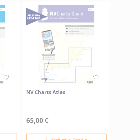
NV Charts Atlas
65,00 €
Aggiungi al Carrello