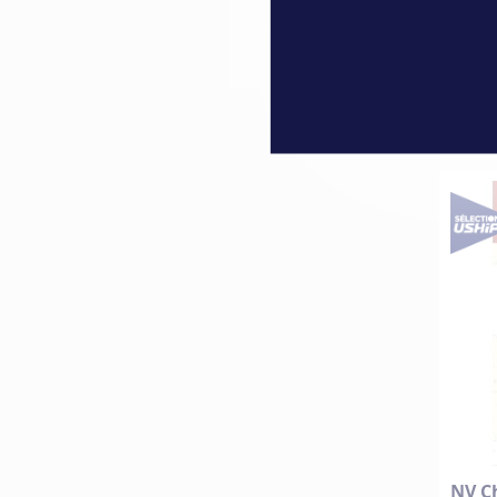
65,0
NV Ch