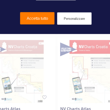
0 €
65,00 €
Accetta tutto
Personalizzare
Aggiungi al Carrello
Aggiungi al Carrello
arts Atlas
NV Charts Atlas