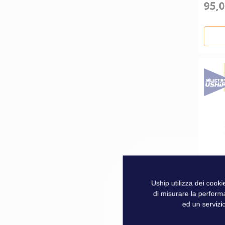
95,0
Uship utilizza dei cook
di misurare la perform
NV Ch
ed un servizio