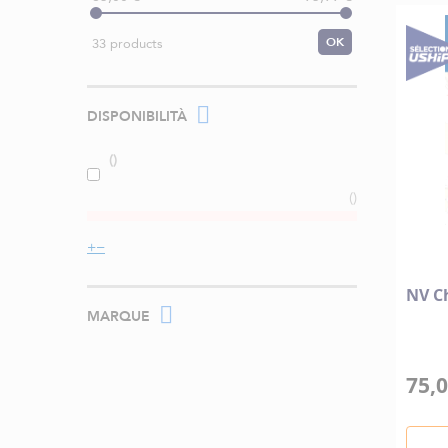
OK
33 products
DISPONIBILITÀ
NV Ch
MARQUE
75,0