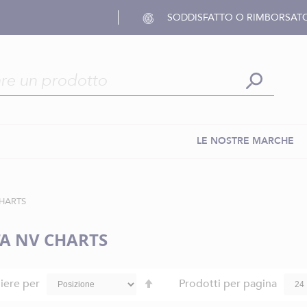
SODDISFATTO O RIMBORSAT
LE NOSTRE MARCHE
HARTS
A NV CHARTS
Imposta
iere per
Prodotti per pagina
la