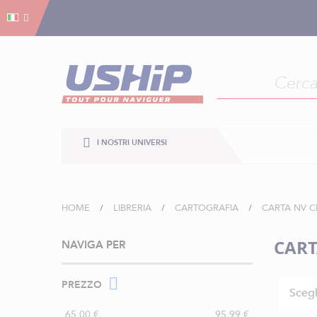
Gestion dei cookies
Gestion dei cookies
I NOSTRI UNIVERSI
HOME
LIBRERIA
CARTOGRAFIA
CARTA NV C
CART
NAVIGA PER
PREZZO
Scegl
65,00 €
95,99 €