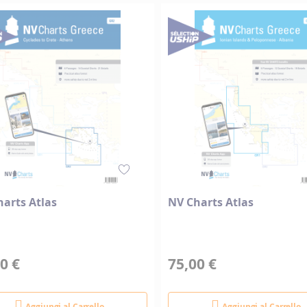
direzione
decrescente
arts Atlas
NV Charts Atlas
0 €
75,00 €
Aggiungi al Carrello
Aggiungi al Carrello