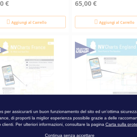
0 €
65,00 €
Aggiungi al Carrello
Aggiungi al Carrello
ies per assicurarti un buon funzionamento del sito ed un’ottima sicure
ance, di proporti la miglior esperienza possibile grazie a delle raccoma
arts Atlas
NV Charts Atlas
 clienti. Per ulteriori informazioni, consultare la pagina
Carta sulla prot
Continua senza accettare