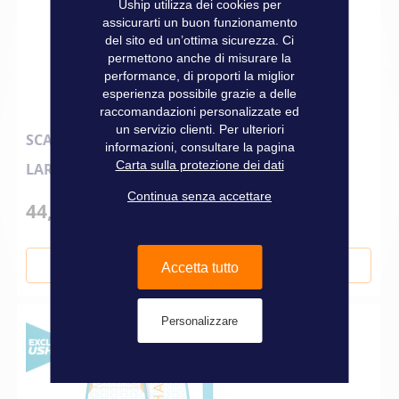
Uship utilizza dei cookies per
assicurarti un buon funzionamento
del sito ed un’ottima sicurezza. Ci
permettono anche di misurare la
performance, di proporti la miglior
esperienza possibile grazie a delle
raccomandazioni personalizzate ed
un servizio clienti. Per ulteriori
SCATOLA A CHIAVE LUCCHETTO CON CODICE
informazioni, consultare la pagina
Carta sulla protezione dei dati
LARGA
Continua senza accettare
44,90 €
Aggiungi al Carrello
Accetta tutto
Personalizzare