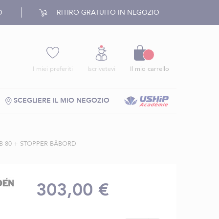
O
RITIRO GRATUITO IN NEGOZIO
Carrello
I miei preferiti
Iscrivetevi
Il mio carrello
SCEGLIERE IL MIO NEGOZIO
B 80 + STOPPER BÂBORD
303,00 €