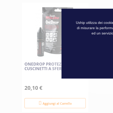
Informazioni
Marque
tecniche
Uship utilizza dei cook
di misurare la perform
ed un servizio
ONEDROP PROTEZIONE PER
CUSCINETTI A SFERA
20,10 €
Aggiungi al Carrello