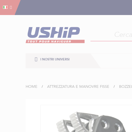
Gestion dei cookies
Gestion dei cookies
I NOSTRI UNIVERSI
HOME
ATTREZZATURA E MANOVRE FISSE
BOZZE
Vai
alla
fine
della