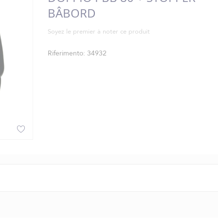
BÂBORD
Soyez le premier à noter ce produit
Riferimento
34932