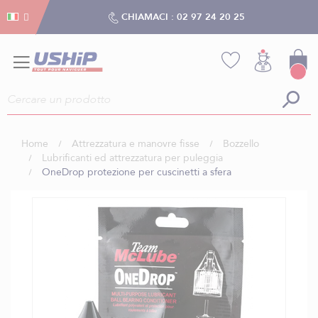
Gestion dei cookies
Gestion dei cookies
CHIAMACI :
02 97 24 20 25
Home
Attrezzatura e manovre fisse
Bozzello
Lubrificanti ed attrezzatura per puleggia
OneDrop protezione per cuscinetti a sfera
Vai
alla
fine
della
galleria
di
immagini