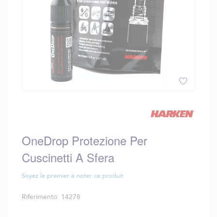
Vai
all'inizio
della
galleria
OneDrop Protezione Per
di
immagini
Cuscinetti A Sfera
Soyez le premier à noter ce produit
Riferimento
14278