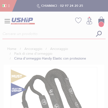
Gestion dei cookies
Gestion dei cookies
CHIAMACI :
02 97 24 20 25
Home
Ancoraggio
Ancoraggio
Pack di cime d'ormeggio
Cima d'ormeggio Handy Elastic con protezione
Vai
alla
fine
della
galleria
di
immagini