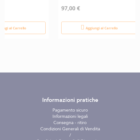
97,00 €
iungi al Carrello
Aggiungi al Carrello
Informazioni pratiche
Pagamento sicuro
Informazioni legali
Consegna - ritiro
Condizioni Generali di Vendita
/