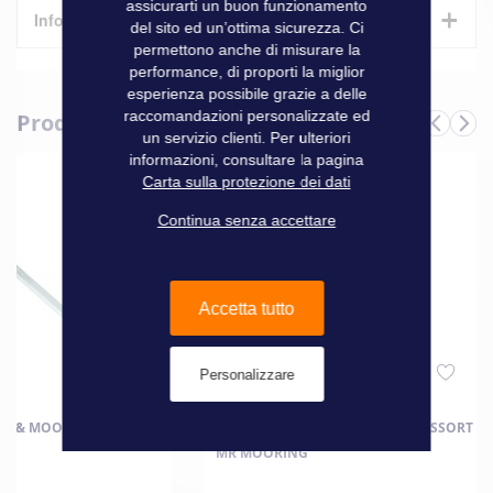
assicurarti un buon funzionamento
+
Informazioni tecniche
del sito ed un’ottima sicurezza. Ci
permettono anche di misurare la
performance, di proporti la miglior
Caratteristiche
esperienza possibile grazie a delle
raccomandazioni personalizzate ed
Produits complémentaires
Informazioni
un servizio clienti. Per ulteriori
Marque
Liros
tecniche
informazioni, consultare la pagina
Carta sulla protezione dei dati
Continua senza accettare
Accetta tutto
Personalizzare
OK & MOOR
PERCHE PORTE AMARRE AVEC RESSORT
MR MOORING