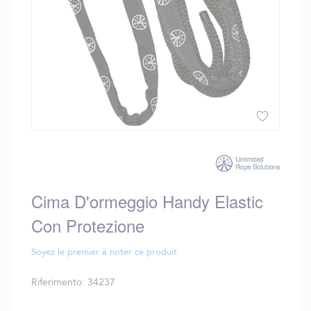
Vai
all'inizio
della
galleria
Cima D'ormeggio Handy Elastic
di
immagini
Con Protezione
Soyez le premier à noter ce produit
Riferimento
34237