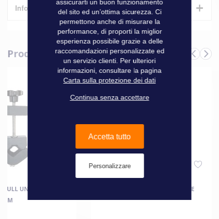
assicurarti un buon funzionamento
+
Informazioni tecniche
del sito ed un’ottima sicurezza. Ci
permettono anche di misurare la
performance, di proporti la miglior
Caratteristiche
esperienza possibile grazie a delle
raccomandazioni personalizzate ed
Produits complémentaires
Informazioni
un servizio clienti. Per ulteriori
Marque
Stopgull
tecniche
informazioni, consultare la pagina
Carta sulla protezione dei dati
Continua senza accettare
Accetta tutto
Personalizzare
PGULL UNIVERSALE
SUPPORTO STOPGULL VENTOUSE
8 MM