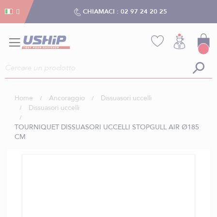
Gestion dei cookies
Gestion dei cookies
CHIAMACI :
02 97 24 20 25
Home
Ancoraggio
Dissuasori uccelli
Dissuasori uccelli
TOURNIQUET DISSUASORI UCCELLI STOPGULL AIR Ø185
CM
Vai
alla
fine
della
galleria
di
immagini