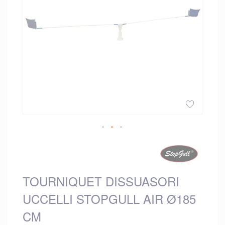
Vai
all'inizio
della
galleria
TOURNIQUET DISSUASORI
di
immagini
UCCELLI STOPGULL AIR Ø185
CM