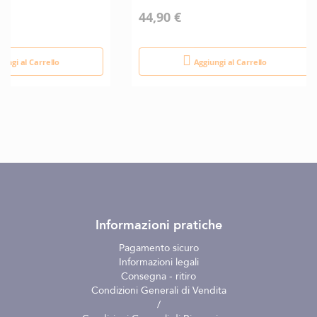
44,90 €
iungi al Carrello
Aggiungi al Carrello
Informazioni pratiche
Pagamento sicuro
Informazioni legali
Consegna - ritiro
Condizioni Generali di Vendita
/