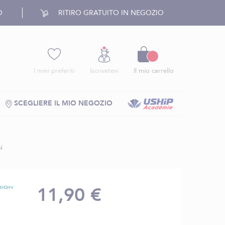
O
RITIRO GRATUITO IN NEGOZIO
Carrello
I miei preferiti
Iscrivetevi
Il mio carrello
SCEGLIERE IL MIO NEGOZIO
N
11,90 €