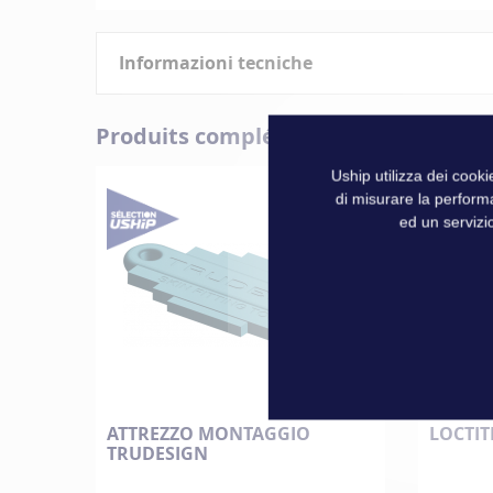
all'inizio
della
Informazioni tecniche
galleria
di
immagini
Caratteristiche
Produits complémentaires
Uship utilizza dei cook
Informazioni
Marque
di misurare la perform
tecniche
ed un servizio
ATTREZZO MONTAGGIO
LOCTITE
TRUDESIGN