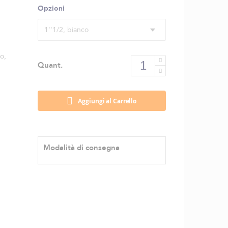
Opzioni
1''1/2, bianco
no,
Quant.
Aggiungi al Carrello
Modalità di consegna