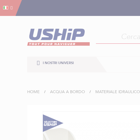
Gestion dei cookies
Gestion dei cookies
I NOSTRI UNIVERSI
HOME
ACQUA A BORDO
MATERIALE IDRAULICO
Vai
alla
fine
della