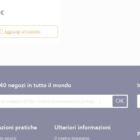
 €
Aggiungi al Carrello
140 negozi
in tutto il mondo
I
OK
zioni pratiche
Ulteriori informazioni
o sicuro
Il nostro impegno