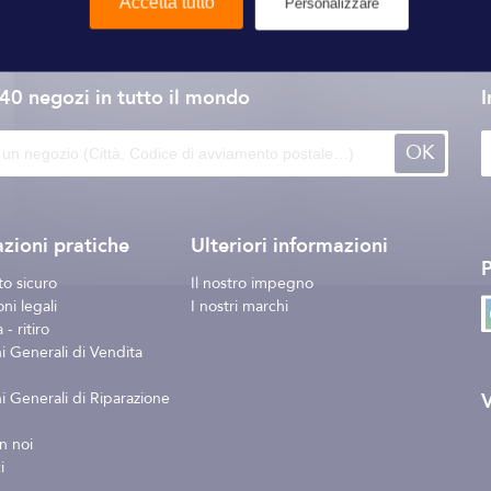
Accetta tutto
Personalizzare
Trudesign
140 negozi
in tutto il mondo
I
OK
zioni pratiche
Ulteriori informazioni
o sicuro
Il nostro impegno
ni legali
I nostri marchi
- ritiro
i Generali di Vendita
V
i Generali di Riparazione
n noi
i