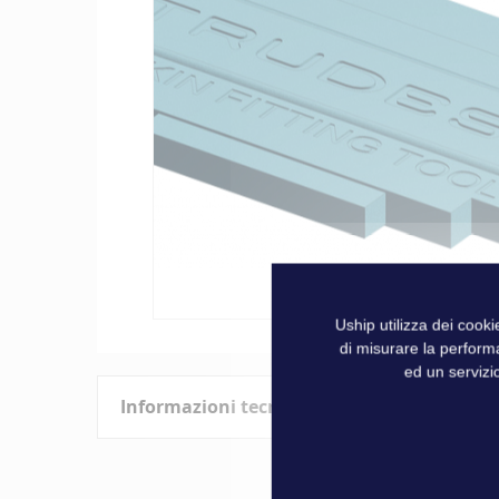
galleria
di
immagini
Uship utilizza dei cook
Vai
di misurare la perform
all'inizio
ed un servizio
della
Informazioni tecniche
galleria
di
immagini
Caratteristiche