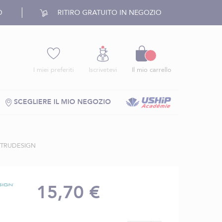
O
RITIRO GRATUITO IN NEGOZIO
Carrello
I miei preferiti
Iscrivetevi
Il mio carrello
SCEGLIERE IL MIO NEGOZIO
TRUDESIGN
15,70 €