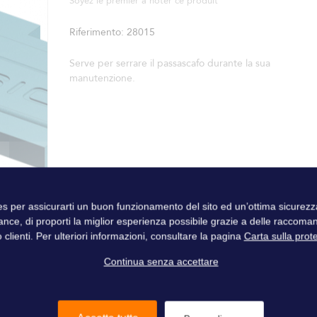
Soyez le premier à noter ce produit
Riferimento
28015
Serve per serrare il passascafo durante la sua
manutenzione.
ies per assicurarti un buon funzionamento del sito ed un’ottima sicure
ance, di proporti la miglior esperienza possibile grazie a delle raccoma
 clienti. Per ulteriori informazioni, consultare la pagina
Carta sulla prot
Continua senza accettare