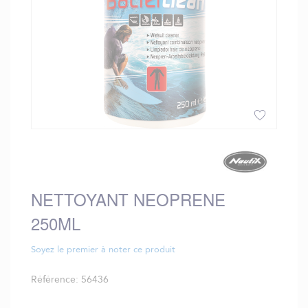
Skip
to
the
beginning
NETTOYANT NEOPRENE
of
the
250ML
images
gallery
Soyez le premier à noter ce produit
Référence
56436