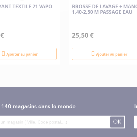
eau et les muqueuses en cas de contact. Ils peuvent provoquer de grave
ANT TEXTILE 21 VAPO
BROSSE DE LAVAGE + MAN
1,40-2,50 M PASSAGE EAU
des démangeaisons, des rougeurs ou des inflammations en cas de contact 
 €
25,50 €
Ajouter au panier
Ajouter au panier
e 140 magasins dans le monde
I
OK