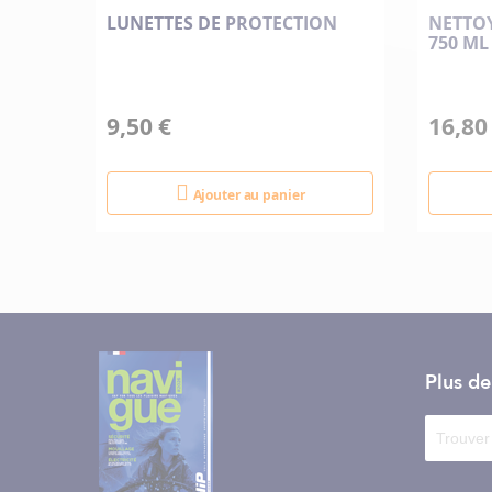
Corrosif - Produits corrosifs ou caustiques pour la p
NNEL
LUNETTES DE PROTECTION
NETTOY
750 ML
Irritant / nocif - Produits irritants pouvant causer 
9,50 €
16,80
Ajouter au panier
Plus d