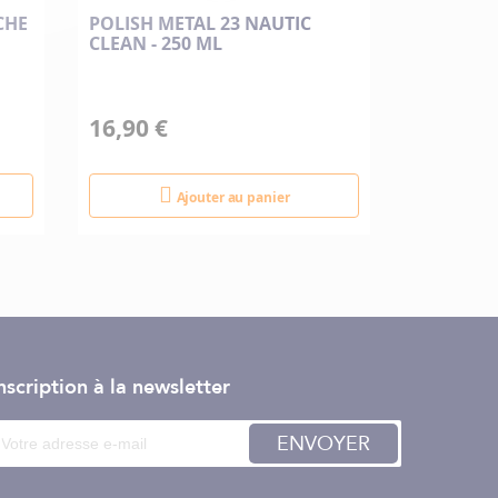
s brûlures
CHE
POLISH METAL 23 NAUTIC
GROUPE 
CLEAN - 250 ML
SEAFLO 12
direct, prolongé ou répété.
BARS SER
16,90 €
145,00 
Ajouter au panier
nscription à la newsletter
ENVOYER