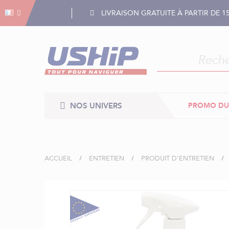
Gestion des cookies
Gestion des cookies
LIVRAISON GRATUITE À PARTIR DE 1
NOS UNIVERS
PROMO DU
ACCUEIL
ENTRETIEN
PRODUIT D'ENTRETIEN
Skip
to
the
end