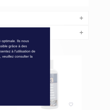
+
+
 optimale. Ils nous
afin d’
éliminer toutes traces de corrosion, rouille,
sible grâce à des
oyage bateau efficace.
ntez à l'utilisation de
veuillez consulter la
. Utilisez une combinaison, des gants, des lunettes