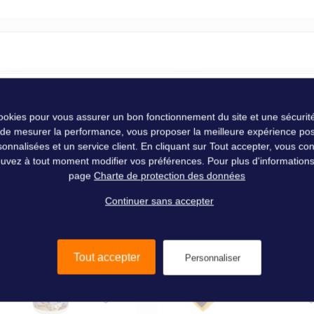
t n°2 pour coque ?
cookies pour vous assurer un bon fonctionnement du site et une sécurité
que et/ou votre pont et de bien les nettoyer pendant votre carénage, 
 de mesurer la performance, vous proposer la meilleure expérience pos
ivera le gelcoat de votre bateau et enlèvera le voile jaune pour un nett
nalisées et un service client. En cliquant sur Tout accepter, vous conse
uvez à tout moment modifier vos préférences. Pour plus d'informations, 
t n°2 de chez Nautic Clean ?
page
Charte de protection des données
Nautic Clean
Continuer sans accepter
 nettoyer
Tout accepter
Personnaliser
ide (Ph : 1), veillez donc à bien vous protéger lorsque vous l'appliquez