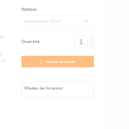
Options
Pulvérisateur 750 ml
les
Quantité
c
 il
Ajouter au panier
Modes de livraison