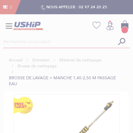
Gestion des cookies
Gestion des cookies
NOUS APPELER :
02 97 24 20 25
Accueil
Entretien
Matériel de nettoyage
Brosse de nettoyage
BROSSE DE LAVAGE + MANCHE 1,40-2,50 M PASSAGE
EAU
Skip
to
the
end
of
the
images