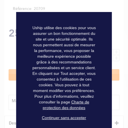
Référence
20709
Uship utilise des cookies pour vous
25,50 €
assurer un bon fonctionnement du
site et une sécurité optimale. Ils
nous permettent aussi de mesurer
la performance, vous proposer la
meilleure expérience possible
grâce à des recommandations
personnalisées et un service client.
En cliquant sur Tout accepter, vous
Ajouter au panier
consentez à l'utilisation de ces
cookies. Vous pouvez à tout
moment modifier vos préférences.
Pour plus d'informations, veuillez
Modes de livraison
consulter la page
Charte de
protection des données
Continuer sans accepter
+
Description