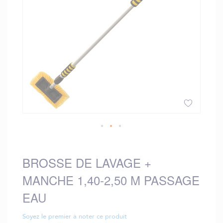
gallery
Skip
to
the
BROSSE DE LAVAGE +
beginning
MANCHE 1,40-2,50 M PASSAGE
of
the
EAU
images
gallery
Soyez le premier à noter ce produit